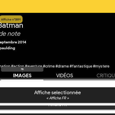
Affiche n°3891
 Batman
de note
septembre 2014
paulding
ation #action #aventure #crime #drame #fantastique #mystere
78
IMAGES
VIDÉOS
CRITIQU
Affiche selectionnée
« Affiche FR »
Affiche FR