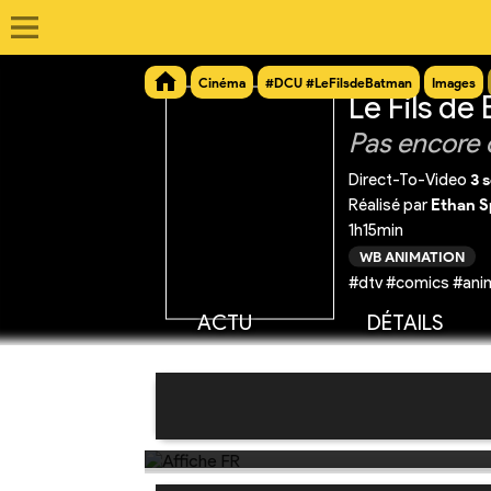
Cinéma
#DCU #LeFilsdeBatman
Images
Le Fils de
Pas encore 
Direct-To-Video
3 
Réalisé par
Ethan S
1h15min
WB ANIMATION
#dtv #comics #anim
ACTU
DÉTAILS