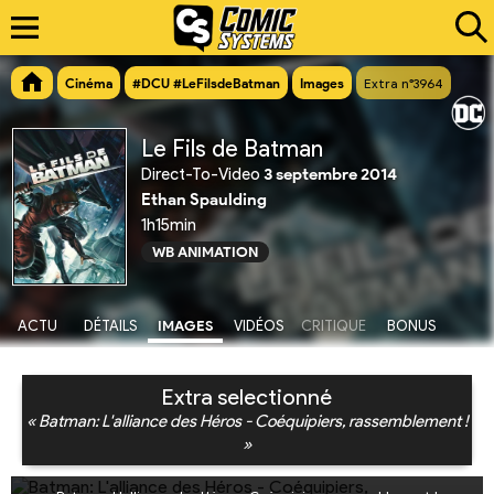
Cinéma
#DCU #LeFilsdeBatman
Images
Extra n°3964
Le Fils de Batman
Direct-To-Video
3 septembre 2014
Ethan Spaulding
1h15min
WB ANIMATION
ACTU
DÉTAILS
IMAGES
VIDÉOS
CRITIQUE
BONUS
Extra selectionné
« Batman: L'alliance des Héros - Coéquipiers, rassemblement !
»