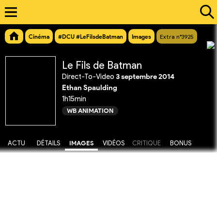
Cinéma
#DCU #LeFilsdeBatman
Images
Extra n°3925
Le Fils de Batman
Direct-To-Video
3 septembre 2014
Ethan Spaulding
1h15min
WB ANIMATION
ACTU
DÉTAILS
IMAGES
VIDÉOS
CRITIQUE
BONUS