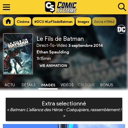
Cinéma
#DCU #LeFilsdeBatman
Images
Extra n°3962
Le Fils de Batman
Direct-To-Video
3 septembre 2014
Ethan Spaulding
1h15min
WB ANIMATION
ACTU
DÉTAILS
IMAGES
VIDÉOS
CRITIQUE
BONUS
Extra selectionné
« Batman: L'alliance des Héros - Coéquipiers, rassemblement !
»