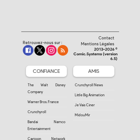
Contact
Retrouvez-nous sur :
Mentions Légales
2013-2026 ©
Comic.Systems (version
6.5)
CONFIANCE
AMIS
The Walt Disney
Crunchyroll News
Company
Little Big Animation
Warner Bros. France
Je Vais Ciner
Crunchyroll
MidouMir
Bandai Namco
Entertainment
Cartoon Network