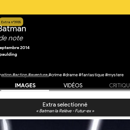
Extra n°3935
 Batman
de note
septembre 2014
paulding
ation #action #aventure #crime #drame #fantastique #mystere
IMAGES
VIDÉOS
CRITIQU
Extra selectionné
« Batman la Relève - Futur-ex »