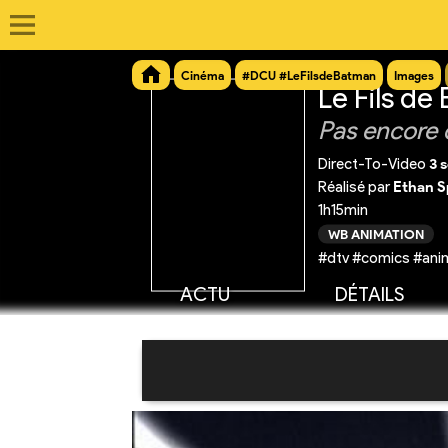
Cinéma
#DCU #LeFilsdeBatman
Images
Le Fils de
Pas encore 
Direct-To-Video
3 
Réalisé par
Ethan S
1h15min
WB ANIMATION
#dtv #comics #anim
ACTU
DÉTAILS