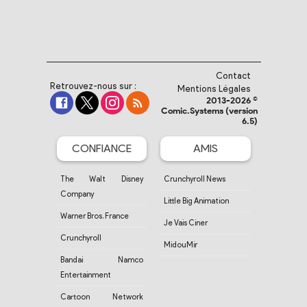
Contact
Retrouvez-nous sur :
Mentions Légales
2013-2026 ©
Comic.Systems (version
6.5)
CONFIANCE
AMIS
The Walt Disney
Crunchyroll News
Company
Little Big Animation
Warner Bros. France
Je Vais Ciner
Crunchyroll
MidouMir
Bandai Namco
Entertainment
Cartoon Network