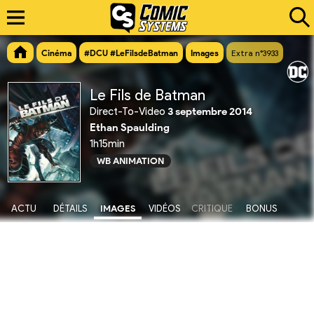
Cinéma
#DCU #LeFilsdeBatman
Images
Extra n°3933
Le Fils de Batman
Direct-To-Video
3 septembre 2014
Ethan Spaulding
1h15min
WB ANIMATION
ACTU
DÉTAILS
IMAGES
VIDÉOS
CRITIQUE
BONUS