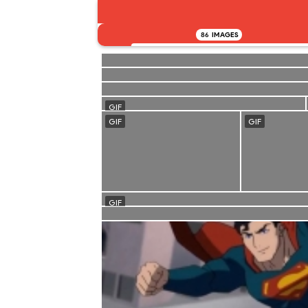
86
IMAGES