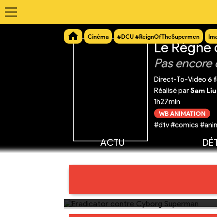
Cinéma
#DCU #ReignOfTheSupermen
Im
Le Règne
Pas encore 
Direct-To-Video
6 
Réalisé par
Sam Liu
1h27min
WB ANIMATION
#dtv #comics #anim
ACTU
DÉT