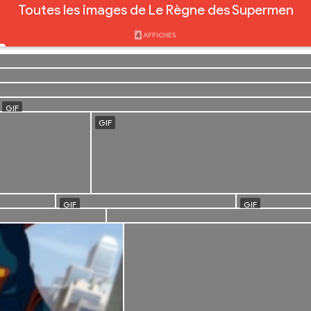
Toutes les images de Le Règne des Supermen
4
AFFICHES