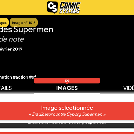
ages
Image n°11015
 des Supermen
de note
février 2019
ation #action #sf
103
AILS
IMAGES
VID
Image selectionnée
« Eradicator contre Cyborg Superman »
Eradicator contre Cyborg Superman