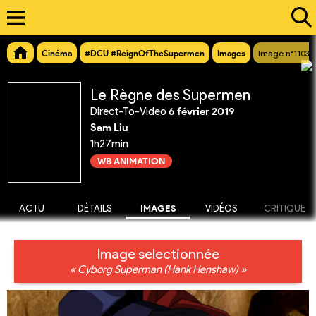
Cinéma
#DCU #ReignOfTheSupermen
Images
Image n°11033
Le Règne des Supermen
Direct-To-Video
6 février 2019
Sam Liu
1h27min
WB ANIMATION
ACTU
DÉTAILS
IMAGES
VIDÉOS
CRITIQUE
Image selectionnée
« Cyborg Superman (Hank Henshaw) »