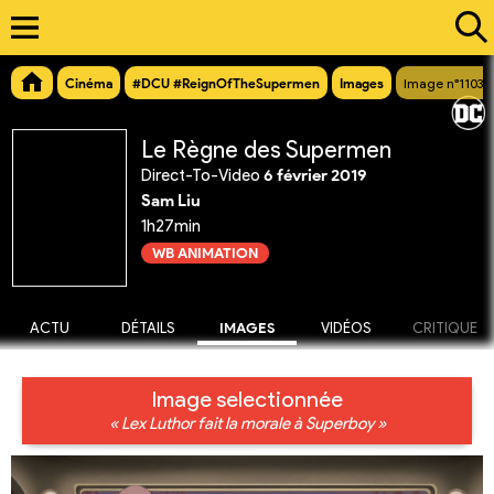
Cinéma
#DCU #ReignOfTheSupermen
Images
Image n°11030
Le Règne des Supermen
Direct-To-Video
6 février 2019
Sam Liu
1h27min
WB ANIMATION
ACTU
DÉTAILS
IMAGES
VIDÉOS
CRITIQUE
Image selectionnée
« Lex Luthor fait la morale à Superboy »