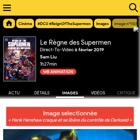
Cinéma
#DCU #ReignOfTheSupermen
Images
Image n°11071
Le Règne des Supermen
Direct-To-Video
6 février 2019
Sam Liu
1h27min
WB ANIMATION
ACTU
DÉTAILS
IMAGES
VIDÉOS
CRITIQUE
Image selectionnée
« Hank Henshaw craque et se libère du contrôle de Darkseid »