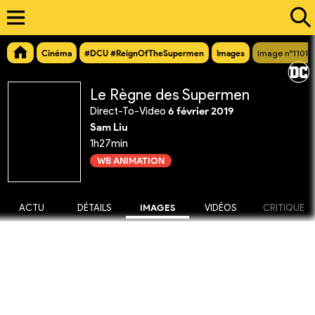
Cinéma
#DCU #ReignOfTheSupermen
Images
Image n°11016
Le Règne des Supermen
Direct-To-Video
6 février 2019
Sam Liu
1h27min
WB ANIMATION
ACTU
DÉTAILS
IMAGES
VIDÉOS
CRITIQUE