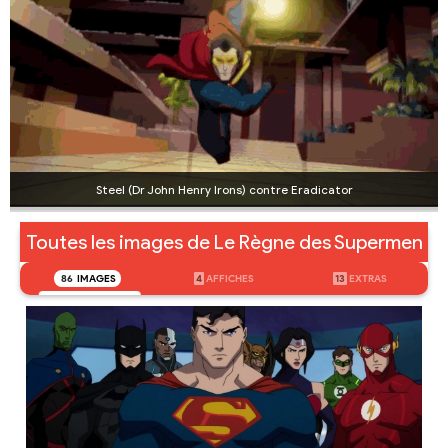
Steel (Dr John Henry Irons) contre Eradicator
Toutes les images de Le Règne des Supermen
86
IMAGES
4
AFFICHES
13
EXTRAS