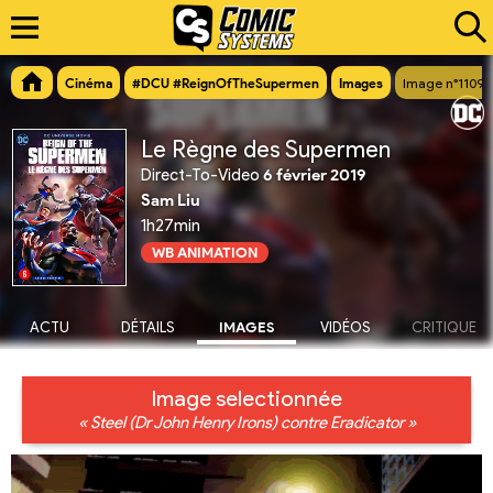
Cinéma
#DCU #ReignOfTheSupermen
Images
Image n°11094
Le Règne des Supermen
Direct-To-Video
6 février 2019
Sam Liu
1h27min
WB ANIMATION
ACTU
DÉTAILS
IMAGES
VIDÉOS
CRITIQUE
Image selectionnée
« Steel (Dr John Henry Irons) contre Eradicator »