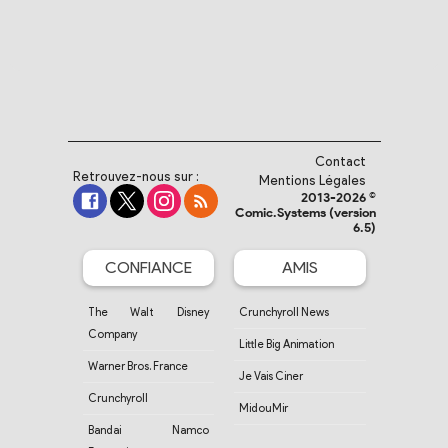
Contact
Retrouvez-nous sur :
Mentions Légales
2013-2026 ©
Comic.Systems (version
6.5)
CONFIANCE
AMIS
The Walt Disney
Crunchyroll News
Company
Little Big Animation
Warner Bros. France
Je Vais Ciner
Crunchyroll
MidouMir
Bandai Namco