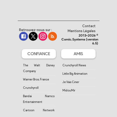
Contact
Retrouvez-nous sur :
Mentions Légales
2013-2026 ©
Comic.Systems (version
6.5)
CONFIANCE
AMIS
The Walt Disney
Crunchyroll News
Company
Little Big Animation
Warner Bros. France
Je Vais Ciner
Crunchyroll
MidouMir
Bandai Namco
Entertainment
Cartoon Network
France