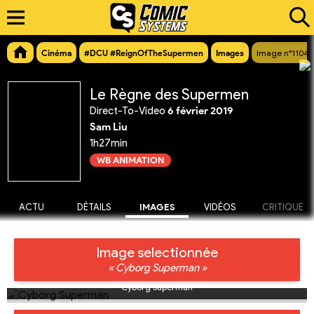
Cinéma
#DCU #ReignOfTheSupermen
Images
Image n°11049
Le Règne des Supermen
Direct-To-Video
6 février 2019
Sam Liu
1h27min
WB ANIMATION
ACTU
DÉTAILS
IMAGES
VIDÉOS
CRITIQUE
Image selectionnée
« Cyborg Superman »
Cyborg Superman