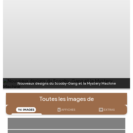
Nouveaux designs du Scooby-Gang et la Mystery Machine
Toutes les images de
94
IMAGES
6
AFFICHES
19
EXTRAS