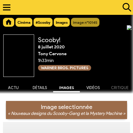
Cinéma
#Scooby
Images
Image n°10145
Scooby!
8 juillet 2020
Tony Cervone
1h33min
WARNER BROS. PICTURES
ACTU
DÉTAILS
IMAGES
VIDÉOS
CRITIQUE
Image selectionnée
« Nouveaux designs du Scooby-Gang et la Mystery Machine »