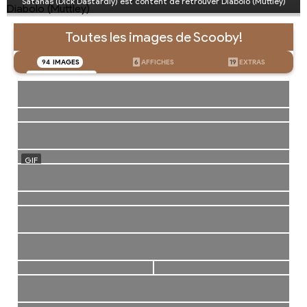
Satanas (Dick Dastardly) est content de retrouver Diabolo (Muttley)
Toutes les images de Scooby!
94
IMAGES
6
AFFICHES
19
EXTRAS