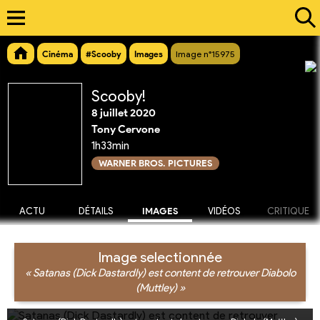
Cinéma
#Scooby
Images
Image n°15975
Scooby!
8 juillet 2020
Tony Cervone
1h33min
WARNER BROS. PICTURES
ACTU
DÉTAILS
IMAGES
VIDÉOS
CRITIQUE
Image selectionnée
« Satanas (Dick Dastardly) est content de retrouver Diabolo
(Muttley) »