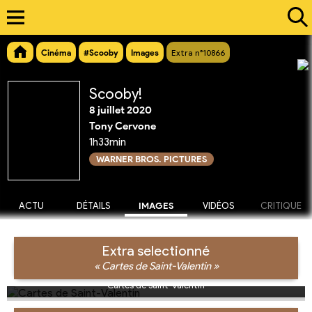
Cinéma
#Scooby
Images
Extra n°10866
Scooby!
8 juillet 2020
Tony Cervone
1h33min
WARNER BROS. PICTURES
ACTU
DÉTAILS
IMAGES
VIDÉOS
CRITIQUE
Extra selectionné
« Cartes de Saint-Valentin »
Cartes de Saint-Valentin