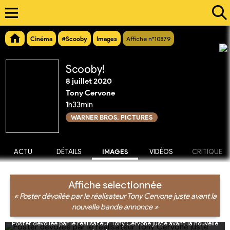
Cinéma
#Scooby
Images
Affiche n°10879
Scooby!
8 juillet 2020
Tony Cervone
1h33min
WARNER BROS. PICTURES
ACTU
DÉTAILS
IMAGES
VIDÉOS
CRITIQUE
Affiche selectionnée
« Poster dévoilée par le réalisateur Tony Cervone juste avant la
nouvelle bande annonce »
Poster dévoilée par le réalisateur Tony Cervone juste avant la nouvelle