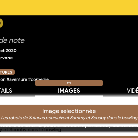
8
de note
llet 2020
ervone
CTURES
ion #aventure #comedie
119
AILS
IMAGES
VID
Image selectionnée
 Les robots de Satanas poursuivent Sammy et Scooby dans le bowling
 robots de Satanas poursuivent Sammy et Scooby dans le bow