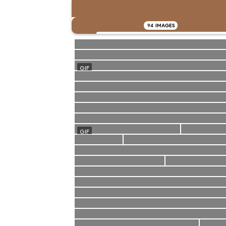
94
IMAGES