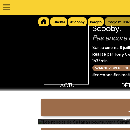
Cinéma
#Scooby
Images
Image n°1084
Scooby!
Pas encore 
Sortie cinéma
8 jui
Réalisé par
Tony C
1h33min
WARNER BROS. PI
#cartoons #animat
ACTU
DÉT
«
Les