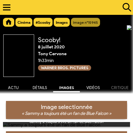
Cinéma
#Scooby
Images
Image n°15945
Scooby!
8 juillet 2020
Tony Cervone
1h33min
WARNER BROS. PICTURES
ACTU
DÉTAILS
IMAGES
VIDÉOS
CRITIQUE
Image selectionnée
« Sammy a toujours été un fan de Blue Falcon »
Sammy a toujours été un fan de Blue Falcon