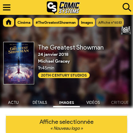
Cinéma
#TheGreatestShowman
Images
Affiche n°6583
The Greatest Showman
24 janvier 2018
Michael Gracey
1h45min
20TH CENTURY STUDIOS
ACTU
DÉTAILS
IMAGES
VIDÉOS
CRITIQUE
Affiche selectionnée
« Nouveau logo »