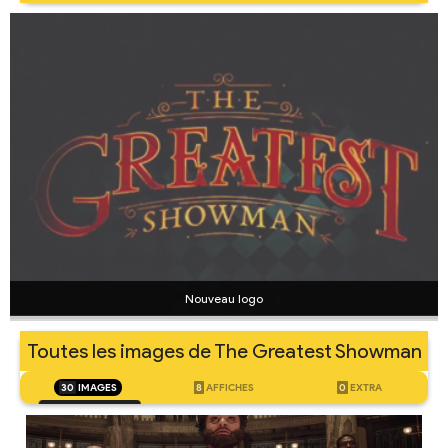
Nouveau logo
Toutes les images de The Greatest Showman
30
IMAGES
8
AFFICHES
0
EXTRA