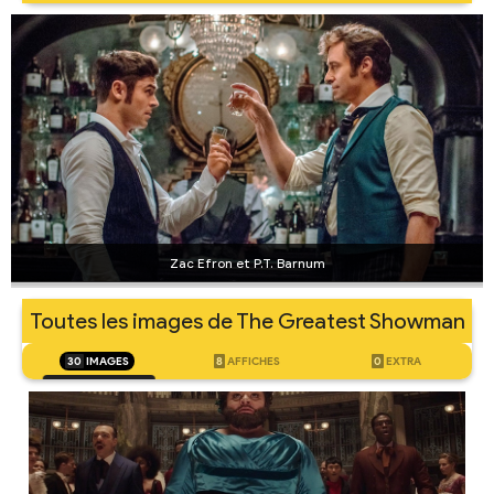
Zac Efron et P.T. Barnum
Toutes les images de The Greatest Showman
30
IMAGES
8
AFFICHES
0
EXTRA