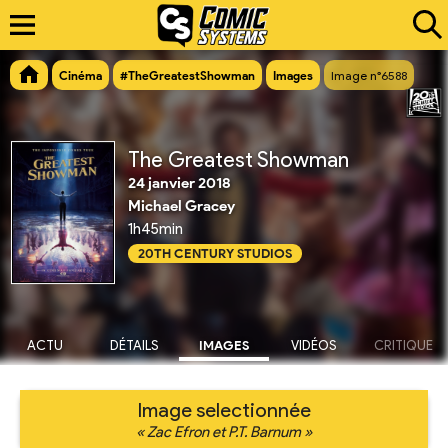
Cinéma
#TheGreatestShowman
Images
Image n°6588
The Greatest Showman
24 janvier 2018
Michael Gracey
1h45min
20TH CENTURY STUDIOS
ACTU
DÉTAILS
IMAGES
VIDÉOS
CRITIQUE
Image selectionnée
« Zac Efron et P.T. Barnum »