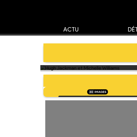
ACTU
DÉT
30
IMAGES