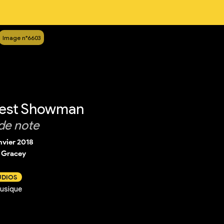
Image n°6603
test Showman
de note
nvier 2018
 Gracey
UDIOS
usique