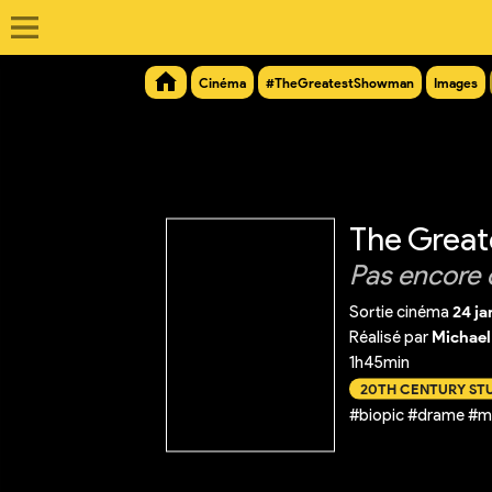
Cinéma
#TheGreatestShowman
Images
The Grea
Pas encore 
Sortie cinéma
24 ja
Réalisé par
Michael
1h45min
20TH CENTURY ST
#biopic #drame #m