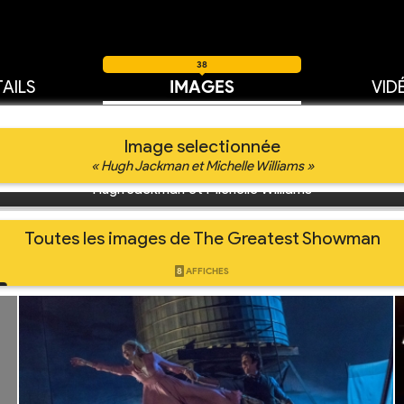
38
AILS
IMAGES
VID
Image selectionnée
« Hugh Jackman et Michelle Williams »
Hugh Jackman et Michelle Williams
Toutes les images de The Greatest Showman
8
AFFICHES