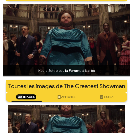
Keala Settle est la Femme à barbe
Toutes les images de The Greatest Showman
30
IMAGES
8
AFFICHES
0
EXTRA