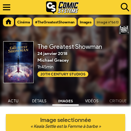
Cinéma
#TheGreatestShowman
Images
Image n°6613
The Greatest Showman
24 janvier 2018
Michael Gracey
1h45min
20TH CENTURY STUDIOS
ACTU
DÉTAILS
IMAGES
VIDÉOS
CRITIQUE
Image selectionnée
« Keala Settle est la Femme à barbe »