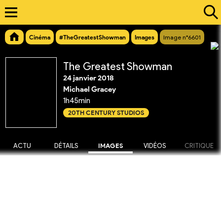
Cinéma
#TheGreatestShowman
Images
Image n°6601
The Greatest Showman
24 janvier 2018
Michael Gracey
1h45min
20TH CENTURY STUDIOS
ACTU
DÉTAILS
IMAGES
VIDÉOS
CRITIQUE