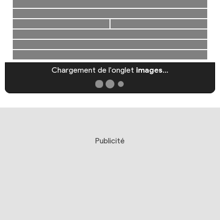
Chargement de l'onglet
images
…
Publicité