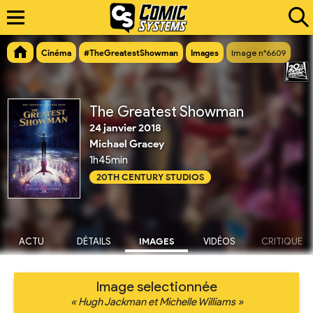
Cinéma
#TheGreatestShowman
Images
Image n°6609
The Greatest Showman
24 janvier 2018
Michael Gracey
1h45min
20TH CENTURY STUDIOS
ACTU
DÉTAILS
IMAGES
VIDÉOS
CRITIQUE
Image selectionnée
« Hugh Jackman et Michelle Williams »