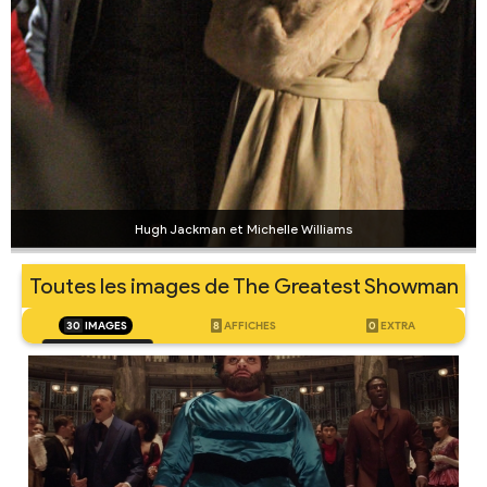
Hugh Jackman et Michelle Williams
Toutes les images de The Greatest Showman
30
IMAGES
8
AFFICHES
0
EXTRA