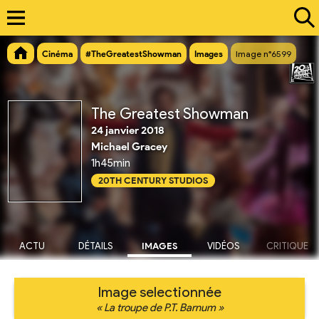
Cinéma
#TheGreatestShowman
Images
Image n°6599
The Greatest Showman
24 janvier 2018
Michael Gracey
1h45min
20TH CENTURY STUDIOS
ACTU
DÉTAILS
IMAGES
VIDÉOS
CRITIQUE
Image selectionnée
« La troupe de P.T. Barnum »