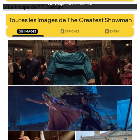
La troupe de P.T. Barnum
Toutes les images de The Greatest Showman
30
IMAGES
8
AFFICHES
0
EXTRA