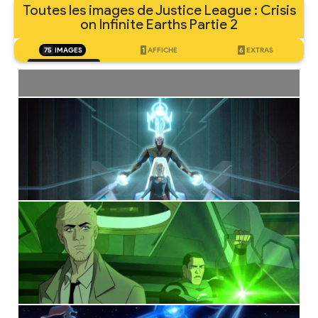
Toutes les images de Justice League : Crisis
on Infinite Earths Partie 2
75
IMAGES
1
AFFICHE
6
EXTRAS