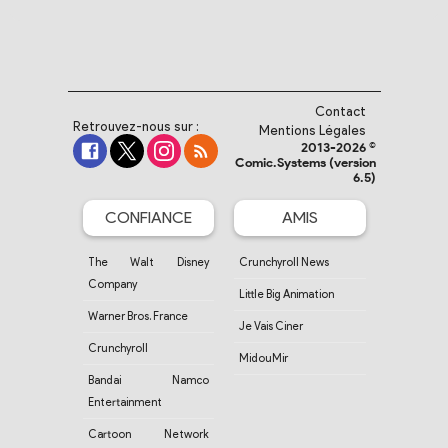
Contact
Retrouvez-nous sur :
Mentions Légales
2013-2026 ©
Comic.Systems (version
6.5)
CONFIANCE
AMIS
The Walt Disney
Crunchyroll News
Company
Little Big Animation
Warner Bros. France
Je Vais Ciner
Crunchyroll
MidouMir
Bandai Namco
Entertainment
Cartoon Network