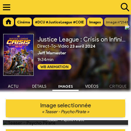
Cinéma
#DCU #JusticeLeague #COIE
Images
Image n°21480
Justice League : Crisis on Infinite Earths Partie 2
Direct-To-Video
23 avril 2024
Jeff Wamester
1h34min
WB ANIMATION
ACTU
DÉTAILS
IMAGES
VIDÉOS
CRITIQUE
Image selectionnée
« Teaser - Psycho Pirate »
Teaser - Psycho Pirate