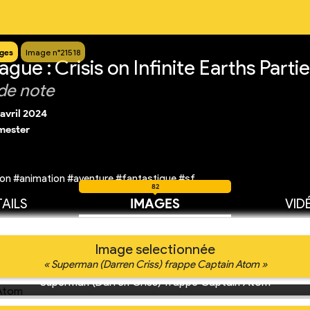
ges
Image n°21518
gue : Crisis on Infinite Earths Partie
de note
 avril 2024
mester
on #animation #aventure #fantastique #sf
82
AILS
IMAGES
VID
Image selectionnée
« Superman (Darren Criss) frappe Captain Atom »
Superman (Darren Criss) frappe Captain Atom