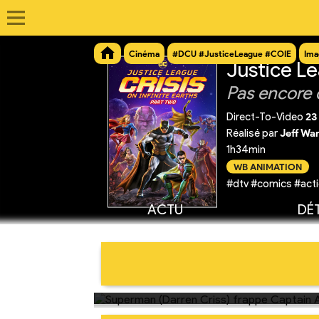
Cinéma
#DCU #JusticeLeague #COIE
Ima
Justice Lea
Pas encore 
Direct-To-Video
23
Réalisé par
Jeff Wa
1h34min
WB ANIMATION
#dtv #comics #acti
ACTU
DÉT