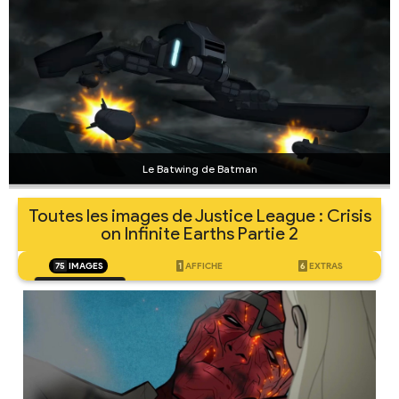
Le Batwing de Batman
Toutes les images de Justice League : Crisis
on Infinite Earths Partie 2
75
IMAGES
1
AFFICHE
6
EXTRAS