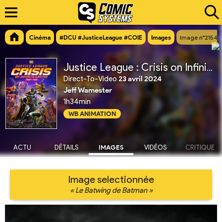
Cinéma
#DCU #JusticeLeague #COIE
Images
Image n°21543
Justice League : Crisis on Infinite Earths Partie 2
Direct-To-Video
23 avril 2024
Jeff Wamester
1h34min
WB ANIMATION
ACTU
DÉTAILS
IMAGES
VIDÉOS
CRITIQUE
Image selectionnée
« Le Batwing de Batman »