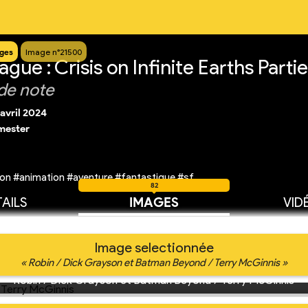
ges
Image n°21500
gue : Crisis on Infinite Earths Partie
de note
 avril 2024
mester
on #animation #aventure #fantastique #sf
82
AILS
IMAGES
VID
Image selectionnée
« Robin / Dick Grayson et Batman Beyond / Terry McGinnis »
Robin / Dick Grayson et Batman Beyond / Terry McGinnis