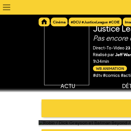
Cinéma
#DCU #JusticeLeague #COIE
Ima
Justice Lea
Pas encore 
Direct-To-Video
23
Réalisé par
Jeff Wa
1h34min
WB ANIMATION
#dtv #comics #acti
ACTU
DÉT