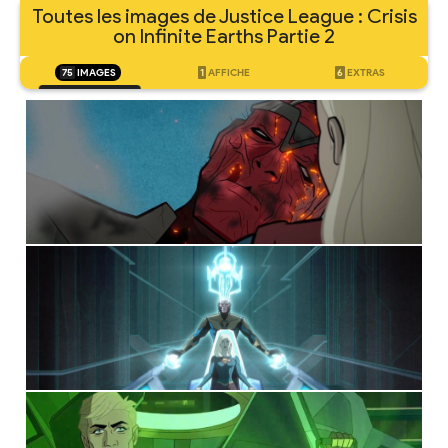
Toutes les images de Justice League : Crisis
on Infinite Earths Partie 2
75
IMAGES
1
AFFICHE
6
EXTRAS