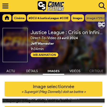
Cinéma
#DCU #JusticeLeague #COIE
Images
Image n°21524
Justice League : Crisis on Infinite Earths Partie 2
Direct-To-Video
23 avril 2024
Jeff Wamester
1h34min
WB ANIMATION
ACTU
DÉTAILS
IMAGES
VIDÉOS
CRITIQUE
Image selectionnée
« Supergirl (Meg Donnelly) doit se battre »
Supergirl (Meg Donnelly) doit se battre