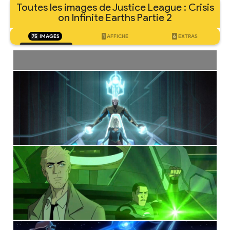
Toutes les images de Justice League : Crisis
on Infinite Earths Partie 2
75
IMAGES
1
AFFICHE
6
EXTRAS