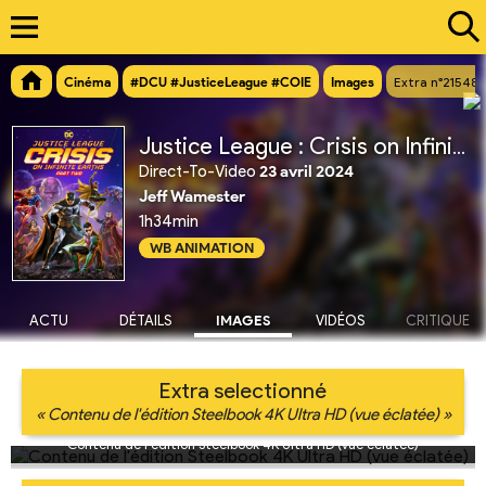
Cinéma
#DCU #JusticeLeague #COIE
Images
Extra n°21548
Justice League : Crisis on Infinite Earths Partie 2
Direct-To-Video
23 avril 2024
Jeff Wamester
1h34min
WB ANIMATION
ACTU
DÉTAILS
IMAGES
VIDÉOS
CRITIQUE
Extra selectionné
« Contenu de l'édition Steelbook 4K Ultra HD (vue éclatée) »
Contenu de l'édition Steelbook 4K Ultra HD (vue éclatée)