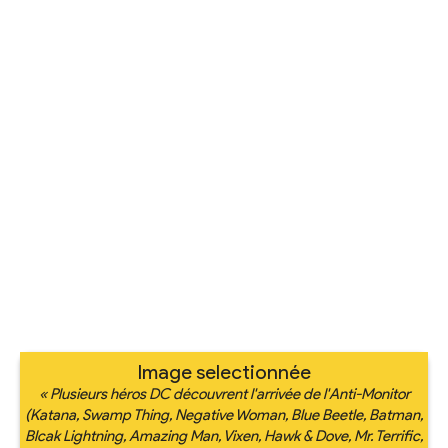
Image selectionnée
« Plusieurs héros DC découvrent l'arrivée de l'Anti-Monitor
(Katana, Swamp Thing, Negative Woman, Blue Beetle, Batman,
Blcak Lightning, Amazing Man, Vixen, Hawk & Dove, Mr. Terrific,