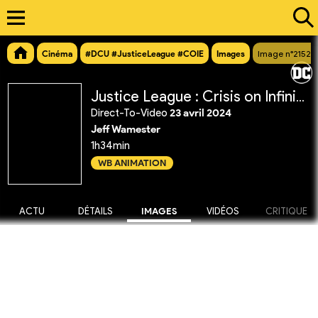
Cinéma
#DCU #JusticeLeague #COIE
Images
Image n°21527
Justice League : Crisis on Infinite Earths Partie 2
Direct-To-Video
23 avril 2024
Jeff Wamester
1h34min
WB ANIMATION
ACTU
DÉTAILS
IMAGES
VIDÉOS
CRITIQUE