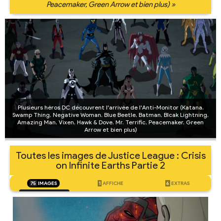
Peacemaker, Green Arrow et bien plus) »
Plusieurs héros DC découvrent l'arrivée de l'Anti-Monitor (Katana,
Swamp Thing, Negative Woman, Blue Beetle, Batman, Blcak Lightning,
Amazing Man, Vixen, Hawk & Dove, Mr. Terrific, Peacemaker, Green
Arrow et bien plus)
Toutes les images de Justice League : Crisis
on Infinite Earths Partie 2
75
IMAGES
1
AFFICHE
6
EXTRAS