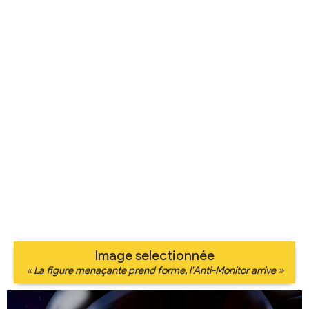
Image selectionnée
« La figure menaçante prend forme, l'Anti-Monitor arrive »