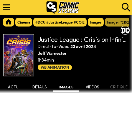
Cinéma
#DCU #JusticeLeague #COIE
Images
Image n°21526
Justice League : Crisis on Infinite Earths Partie 2
Direct-To-Video
23 avril 2024
Jeff Wamester
1h34min
WB ANIMATION
ACTU
DÉTAILS
IMAGES
VIDÉOS
CRITIQUE