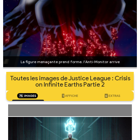
La figure menaçante prend forme, l'Anti-Monitor arrive
Toutes les images de Justice League : Crisis
on Infinite Earths Partie 2
75
IMAGES
1
AFFICHE
6
EXTRAS