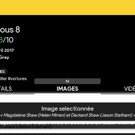
ious 8
8
/10
ril 2017
 Gray
ES
ller #voitures
55
AILS
IMAGES
VID
Image selectionnée
« Magdalene Shaw (Helen Mirren) et Deckard Shaw (Jason Statham) 
agdalene Shaw (Helen Mirren) et Deckard Shaw (Jason Statha