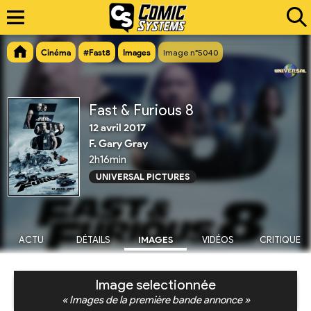
Cinéma
#Fast8
Images
Image n°5040
Fast & Furious 8
12 avril 2017
F. Gary Gray
2h16min
UNIVERSAL PICTURES
ACTU
DÉTAILS
IMAGES
VIDÉOS
CRITIQUE
Image selectionnée
« Images de la première bande annonce »