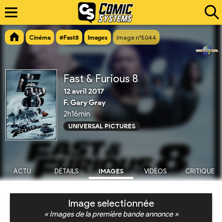
Cinéma
#Fast8
Images
Image n°5044
Fast & Furious 8
12 avril 2017
F. Gary Gray
2h16min
UNIVERSAL PICTURES
ACTU
DÉTAILS
IMAGES
VIDÉOS
CRITIQUE
Image selectionnée
« Images de la première bande annonce »