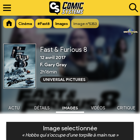
Cinéma
#Fast8
Images
Image n°5353
Fast & Furious 8
12 avril 2017
F. Gary Gray
2h16min
UNIVERSAL PICTURES
ACTU
DÉTAILS
IMAGES
VIDÉOS
CRITIQUE
Image selectionnée
« Hobbs qui s'occupe d'une torpille à main nue »