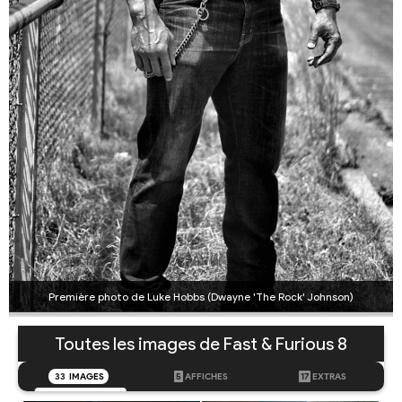
Première photo de Luke Hobbs (Dwayne 'The Rock' Johnson)
Toutes les images de Fast & Furious 8
33
IMAGES
5
AFFICHES
17
EXTRAS