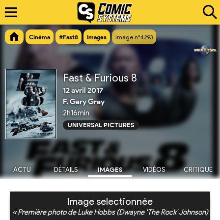
Cinéma
#Fast8
Images
Image n°4293
Fast & Furious 8
12 avril 2017
F. Gary Gray
2h16min
UNIVERSAL PICTURES
ACTU
DÉTAILS
IMAGES
VIDÉOS
CRITIQUE
Image selectionnée
« Première photo de Luke Hobbs (Dwayne 'The Rock' Johnson)