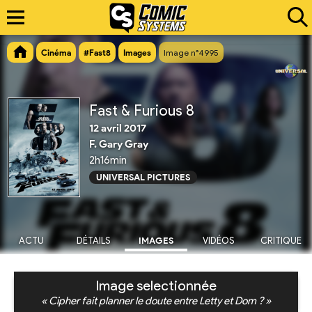
Cinéma
#Fast8
Images
Image n°4995
Fast & Furious 8
12 avril 2017
F. Gary Gray
2h16min
UNIVERSAL PICTURES
ACTU
DÉTAILS
IMAGES
VIDÉOS
CRITIQUE
Image selectionnée
« Cipher fait planner le doute entre Letty et Dom ? »