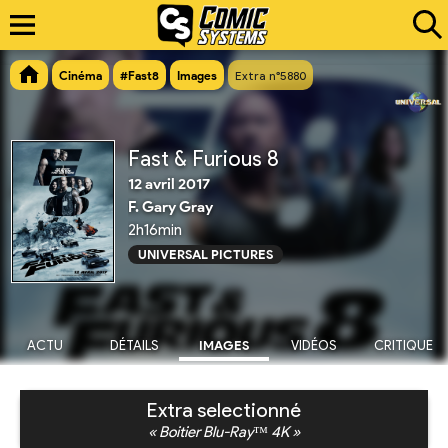
Cinéma
#Fast8
Images
Extra n°5880
Fast & Furious 8
12 avril 2017
F. Gary Gray
2h16min
UNIVERSAL PICTURES
ACTU
DÉTAILS
IMAGES
VIDÉOS
CRITIQUE
Extra selectionné
« Boitier Blu-Ray™ 4K »