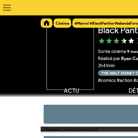
Cinéma
#Marvel #BlackPantherWakandaFore
Black Pan
Sortie cinéma
9 no
Réalisé par
Ryan Co
2h41min
THE WALT DISNEY
#comics #action #
ACTU
DÉT