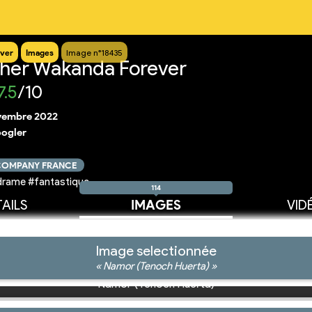
ver
Images
Image n°18435
ther Wakanda Forever
7.5
/10
vembre 2022
ogler
 COMPANY FRANCE
drame #fantastique
114
AILS
IMAGES
VID
Image selectionnée
« Namor (Tenoch Huerta) »
Namor (Tenoch Huerta)