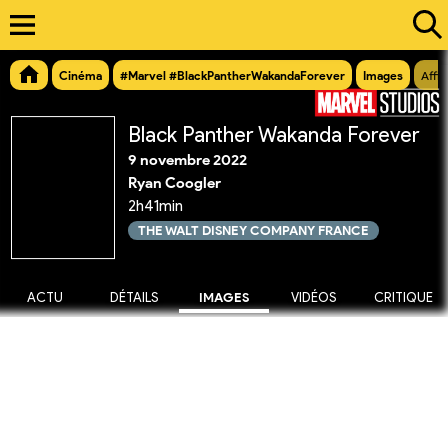
Cinéma
#Marvel #BlackPantherWakandaForever
Images
Affi
Black Panther Wakanda Forever
9 novembre 2022
Ryan Coogler
2h41min
THE WALT DISNEY COMPANY FRANCE
ACTU
DÉTAILS
IMAGES
VIDÉOS
CRITIQUE