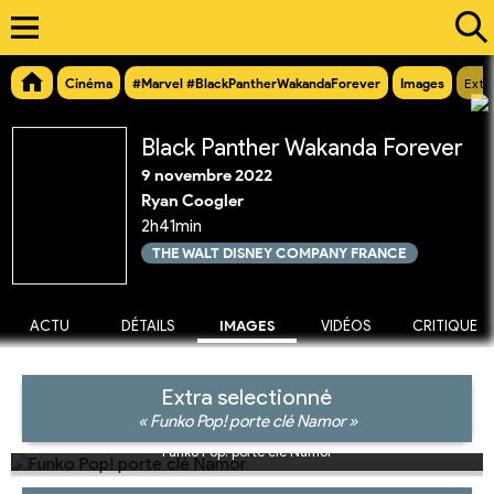
Cinéma
#Marvel #BlackPantherWakandaForever
Images
Extr
Black Panther Wakanda Forever
9 novembre 2022
Ryan Coogler
2h41min
THE WALT DISNEY COMPANY FRANCE
ACTU
DÉTAILS
IMAGES
VIDÉOS
CRITIQUE
Extra selectionné
« Funko Pop! porte clé Namor »
Funko Pop! porte clé Namor