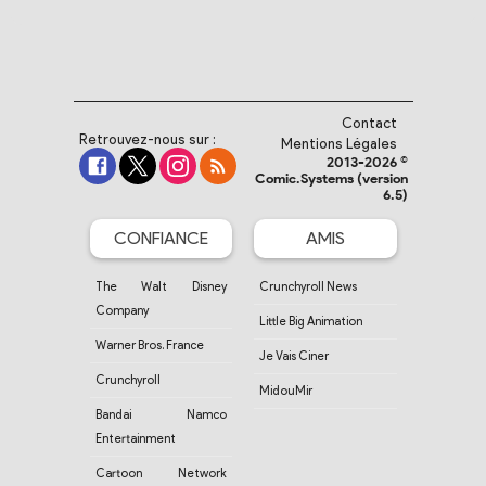
Contact
Retrouvez-nous sur :
Mentions Légales
2013-2026 ©
Comic.Systems (version
6.5)
CONFIANCE
AMIS
The Walt Disney
Crunchyroll News
Company
Little Big Animation
Warner Bros. France
Je Vais Ciner
Crunchyroll
MidouMir
Bandai Namco
Entertainment
Cartoon Network