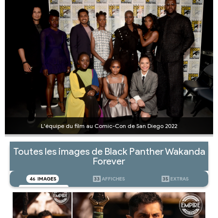
L'équipe du film au Comic-Con de San Diego 2022
Toutes les images de Black Panther Wakanda
Forever
46
IMAGES
33
AFFICHES
35
EXTRAS