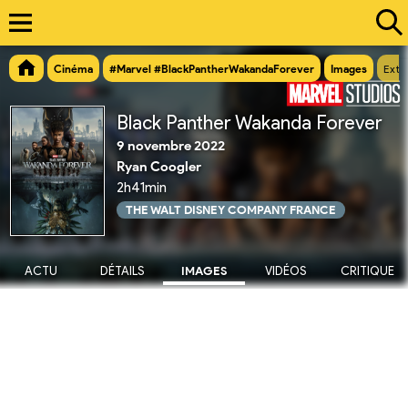
Cinéma
#Marvel #BlackPantherWakandaForever
Images
Extr
Black Panther Wakanda Forever
9 novembre 2022
Ryan Coogler
2h41min
THE WALT DISNEY COMPANY FRANCE
ACTU
DÉTAILS
IMAGES
VIDÉOS
CRITIQUE