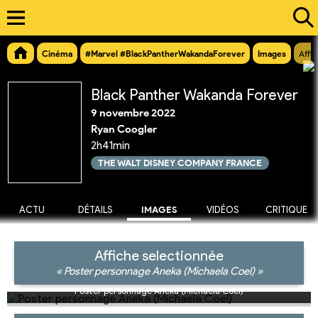
Cinéma
#Marvel #BlackPantherWakandaForever
Images
Affi
Black Panther Wakanda Forever
9 novembre 2022
Ryan Coogler
2h41min
THE WALT DISNEY COMPANY FRANCE
ACTU
DÉTAILS
IMAGES
VIDÉOS
CRITIQUE
Affiche selectionnée
« Poster personnage Aneka (Michaela Coel) »
Poster personnage Aneka (Michaela Coel)