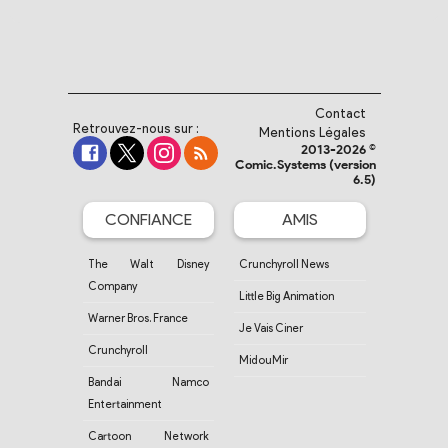
Contact
Retrouvez-nous sur :
Mentions Légales
2013-2026 ©
Comic.Systems (version
6.5)
CONFIANCE
AMIS
The Walt Disney
Crunchyroll News
Company
Little Big Animation
Warner Bros. France
Je Vais Ciner
Crunchyroll
MidouMir
Bandai Namco
Entertainment
Cartoon Network