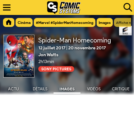
Cinéma
#Marvel #SpiderManHomecoming
Images
Affiche n°
Spider-Man Homecoming
12 juillet 2017
|
20 novembre 2017
Jon Watts
2h13min
SONY PICTURES
ACTU
DÉTAILS
IMAGES
VIDÉOS
CRITIQUE