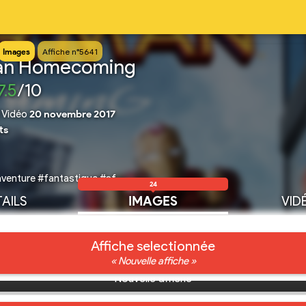
Images
Affiche n°5641
an Homecoming
7.5
/10
|
Vidéo
20 novembre 2017
ts
venture #fantastique #sf
24
AILS
IMAGES
VID
Affiche selectionnée
« Nouvelle affiche »
Nouvelle affiche