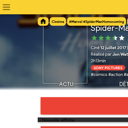
Cinéma
#Marvel #SpiderManHomecoming
Spider-M
Ciné
12 juillet 2017
Réalisé par
Jon Wat
2h13min
SONY PICTURES
#comics #action #a
ACTU
DÉT