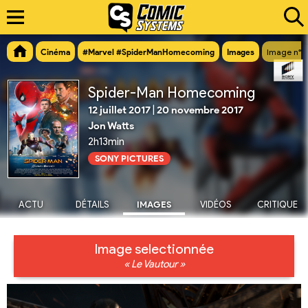
Cinéma
#Marvel #SpiderManHomecoming
Images
Image n°5
Spider-Man Homecoming
12 juillet 2017
|
20 novembre 2017
Jon Watts
2h13min
SONY PICTURES
ACTU
DÉTAILS
IMAGES
VIDÉOS
CRITIQUE
Image selectionnée
« Le Vautour »