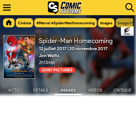
Cinéma
#Marvel #SpiderManHomecoming
Images
Image n°
Spider-Man Homecoming
12 juillet 2017
|
20 novembre 2017
Jon Watts
2h13min
SONY PICTURES
ACTU
DÉTAILS
IMAGES
VIDÉOS
CRITIQUE